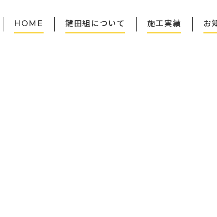
サ
HOME
鍵田組について
施工実績
お
イ
ト
内
メ
ニ
ュ
ー