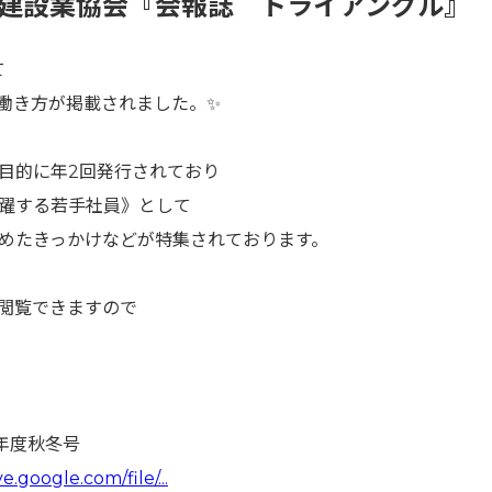
県建設業協会『会報誌 トライアングル』
て
働き方が掲載されました。✨
目的に年2回発行されており
躍する若手社員》として
めたきっかけなどが特集されております。
閲覧できますので
5年度秋冬号
ve.google.com/file/...